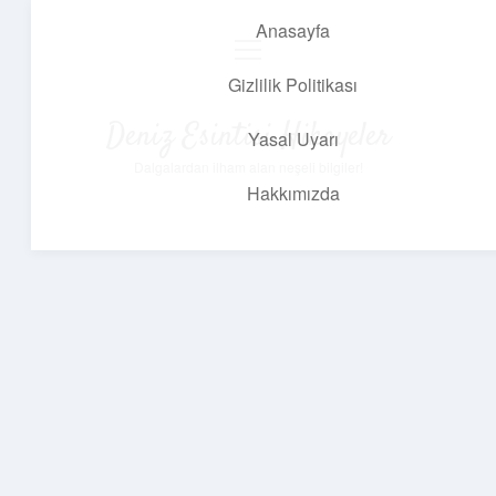
Anasayfa
menüyü
aç
Gizlilik Politikası
Deniz Esintisi Hikayeler
Yasal Uyarı
Dalgalardan ilham alan neşeli bilgiler!
Hakkımızda