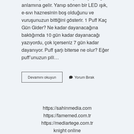
anlamına gelir. Yanıp sönen bir LED ışık,
e-sıvı haznesinin boş olduğunu ve
vuruşunuzun bittiğini gösterir. 1 Puff Kaç
Gün Gider? Ne kadar dayanacağına
baktığımda 10 gün kadar dayanacağı
yazıyordu, çok içerseniz 7 gün kadar
dayanıyor. Puff şarjı biterse ne olur? Eğer
puff’unuzun pili…
Puff
Devamını okuyun
Yorum Bırak
Un
Bittiğini
Nasıl
Anlarız
https://sahinmedia.com
https://famemed.com.tr
https://mediartege.com.tr
knight online