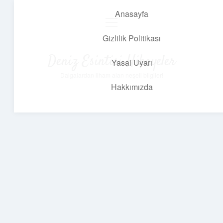
Anasayfa
menüyü
aç
Gizlilik Politikası
Deniz Esintisi Hikayeler
Yasal Uyarı
Dalgalardan ilham alan neşeli bilgiler!
Hakkımızda