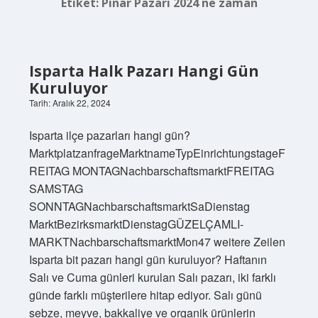
Etiket:
Pınar Pazarı 2024 ne zaman
Isparta Halk Pazarı Hangi Gün
Kuruluyor
Tarih: Aralık 22, 2024
Isparta ilçe pazarları hangi gün?
MarktplatzanfrageMarktnameTypEinrichtungstageF
REITAG MONTAGNachbarschaftsmarktFREITAG
SAMSTAG
SONNTAGNachbarschaftsmarktSaDienstag
MarktBezirksmarktDienstagGÜZELÇAMLI-
MARKTNachbarschaftsmarktMon47 weitere Zeilen
Isparta bit pazarı hangi gün kuruluyor? Haftanın
Salı ve Cuma günleri kurulan Salı pazarı, iki farklı
günde farklı müşterilere hitap ediyor. Salı günü
sebze, meyve, bakkaliye ve organik ürünlerin