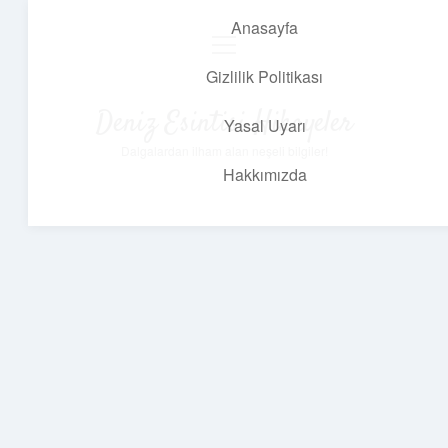
Anasayfa
menüyü
aç
Gizlilik Politikası
Deniz Esintisi Hikayeler
Yasal Uyarı
Dalgalardan ilham alan neşeli bilgiler!
Hakkımızda