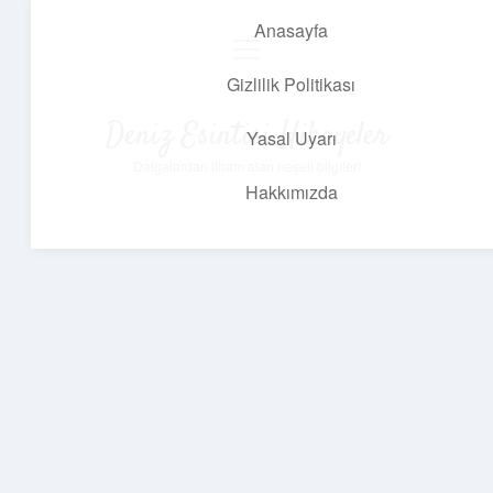
Anasayfa
menüyü
aç
Gizlilik Politikası
Deniz Esintisi Hikayeler
Yasal Uyarı
Dalgalardan ilham alan neşeli bilgiler!
Hakkımızda