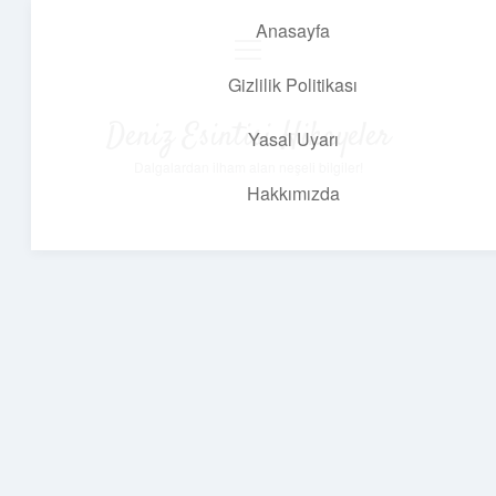
Anasayfa
menüyü
aç
Gizlilik Politikası
Deniz Esintisi Hikayeler
Yasal Uyarı
Dalgalardan ilham alan neşeli bilgiler!
Hakkımızda