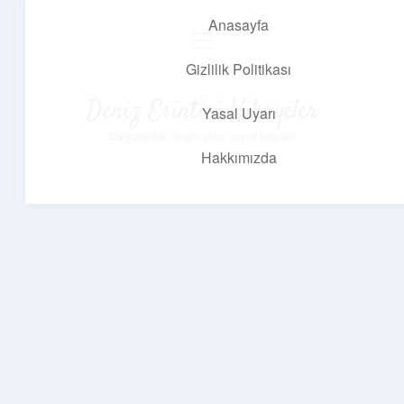
Anasayfa
menüyü
aç
Gizlilik Politikası
Deniz Esintisi Hikayeler
Yasal Uyarı
Dalgalardan ilham alan neşeli bilgiler!
Hakkımızda