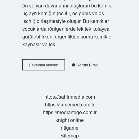
ön ve yan duvarlarını oluşturan bu kemik,
üç ayrı kemiğin (os ilii, os pubis ve os
ischii) birleşmesiyle oluşur. Bu kemikler
çocuklarda röntgenlerde tek tek kolayca
görülebilirken, ergenlikten sonra kemikler
kaynaşır ve tek…
Latince
Devamını okuyun
Yorum Bırak
Leğen
Kemiği
Ne
Demek
https://sahinmedia.com
https://famemed.com.tr
https://mediartege.com.tr
knight online
nttgame
Sitemap