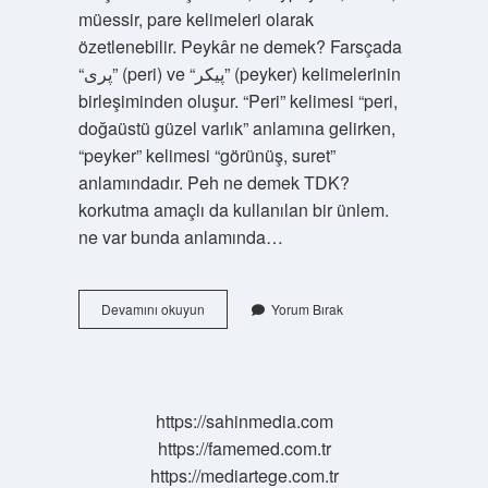
müessir, pare kelimeleri olarak
özetlenebilir. Peykâr ne demek? Farsçada
“پری” (peri) ve “پیکر” (peyker) kelimelerinin
birleşiminden oluşur. “Peri” kelimesi “peri,
doğaüstü güzel varlık” anlamına gelirken,
“peyker” kelimesi “görünüş, suret”
anlamındadır. Peh ne demek TDK?
korkutma amaçlı da kullanılan bir ünlem.
ne var bunda anlamında…
Pehlu
Devamını okuyun
Yorum Bırak
Ne
Demek
Osmanlıca
https://sahinmedia.com
https://famemed.com.tr
https://mediartege.com.tr