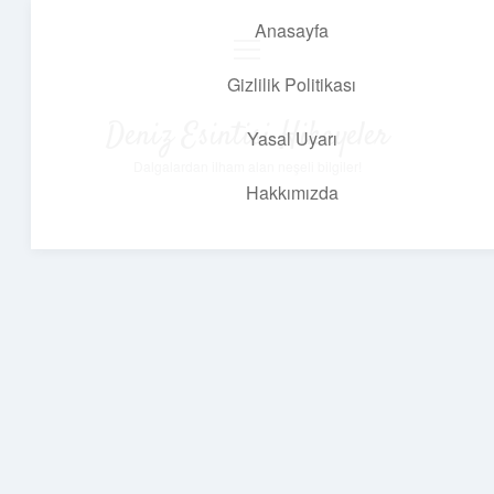
Anasayfa
menüyü
aç
Gizlilik Politikası
Deniz Esintisi Hikayeler
Yasal Uyarı
Dalgalardan ilham alan neşeli bilgiler!
Hakkımızda