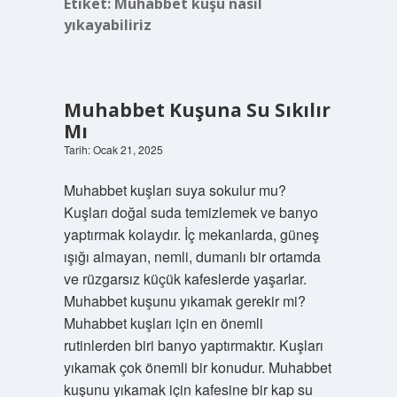
Etiket:
Muhabbet kuşu nasıl
yıkayabiliriz
Muhabbet Kuşuna Su Sıkılır
Mı
Tarih: Ocak 21, 2025
Muhabbet kuşları suya sokulur mu?
Kuşları doğal suda temizlemek ve banyo
yaptırmak kolaydır. İç mekanlarda, güneş
ışığı almayan, nemli, dumanlı bir ortamda
ve rüzgarsız küçük kafeslerde yaşarlar.
Muhabbet kuşunu yıkamak gerekir mi?
Muhabbet kuşları için en önemli
rutinlerden biri banyo yaptırmaktır. Kuşları
yıkamak çok önemli bir konudur. Muhabbet
kuşunu yıkamak için kafesine bir kap su