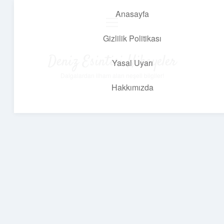
Anasayfa
menüyü
aç
Gizlilik Politikası
Deniz Esintisi Hikayeler
Yasal Uyarı
Dalgalardan ilham alan neşeli bilgiler!
Hakkımızda