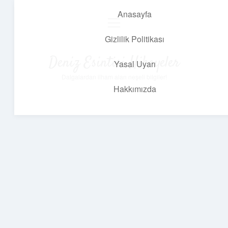
Anasayfa
menüyü
aç
Gizlilik Politikası
Deniz Esintisi Hikayeler
Yasal Uyarı
Dalgalardan ilham alan neşeli bilgiler!
Hakkımızda