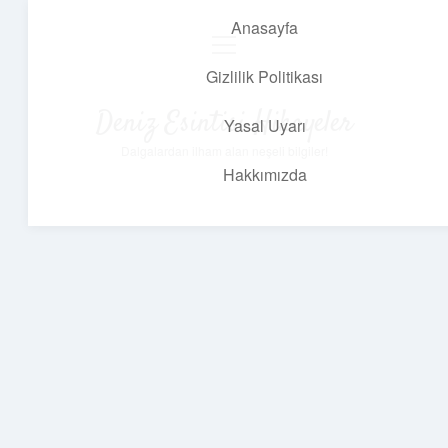
Anasayfa
menüyü
aç
Gizlilik Politikası
Deniz Esintisi Hikayeler
Yasal Uyarı
Dalgalardan ilham alan neşeli bilgiler!
Hakkımızda