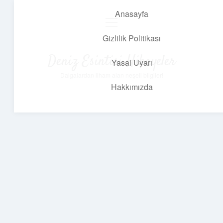
Anasayfa
menüyü
aç
Gizlilik Politikası
Deniz Esintisi Hikayeler
Yasal Uyarı
Dalgalardan ilham alan neşeli bilgiler!
Hakkımızda