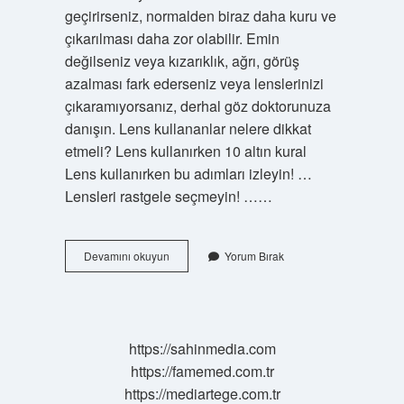
geçirirseniz, normalden biraz daha kuru ve
çıkarılması daha zor olabilir. Emin
değilseniz veya kızarıklık, ağrı, görüş
azalması fark ederseniz veya lenslerinizi
çıkaramıyorsanız, derhal göz doktorunuza
danışın. Lens kullananlar nelere dikkat
etmeli? Lens kullanırken 10 altın kural
Lens kullanırken bu adımları izleyin! …
Lensleri rastgele seçmeyin! ……
Gözde
Devamını okuyun
Yorum Bırak
Lens
Varken
Ne
Yapılmaz
https://sahinmedia.com
https://famemed.com.tr
https://mediartege.com.tr