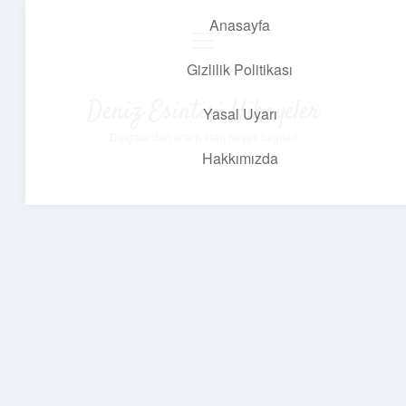
Anasayfa
menüyü
aç
Gizlilik Politikası
Deniz Esintisi Hikayeler
Yasal Uyarı
Dalgalardan ilham alan neşeli bilgiler!
Hakkımızda