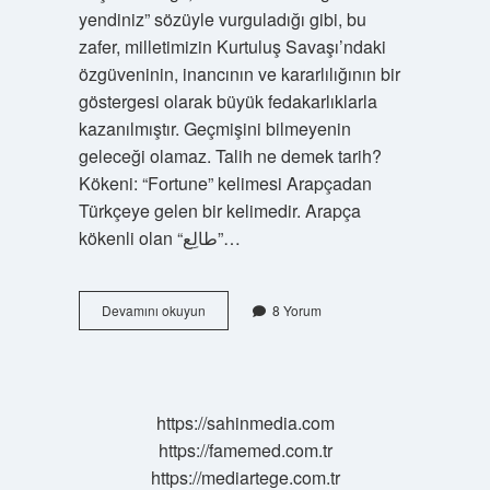
yendiniz” sözüyle vurguladığı gibi, bu
zafer, milletimizin Kurtuluş Savaşı’ndaki
özgüveninin, inancının ve kararlılığının bir
göstergesi olarak büyük fedakarlıklarla
kazanılmıştır. Geçmişini bilmeyenin
geleceği olamaz. Talih ne demek tarih?
Kökeni: “Fortune” kelimesi Arapçadan
Türkçeye gelen bir kelimedir. Arapça
kökenli olan “طالِع”…
Makus
Devamını okuyun
8 Yorum
Talih
Ne
Demek
Tarih
https://sahinmedia.com
https://famemed.com.tr
https://mediartege.com.tr