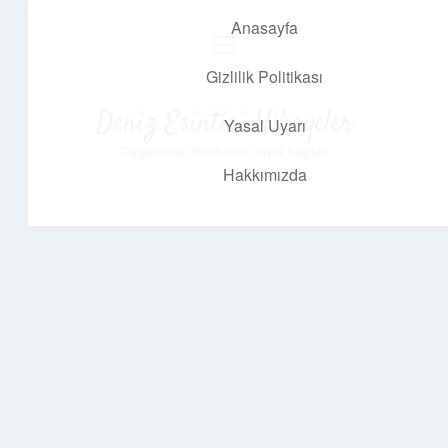
Anasayfa
menüyü
aç
Gizlilik Politikası
Deniz Esintisi Hikayeler
Yasal Uyarı
Dalgalardan ilham alan neşeli bilgiler!
Hakkımızda