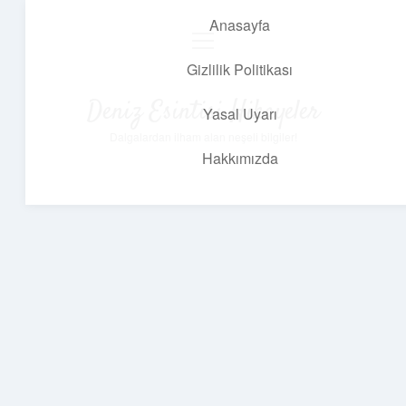
Anasayfa
menüyü
aç
Gizlilik Politikası
Deniz Esintisi Hikayeler
Yasal Uyarı
Dalgalardan ilham alan neşeli bilgiler!
Hakkımızda