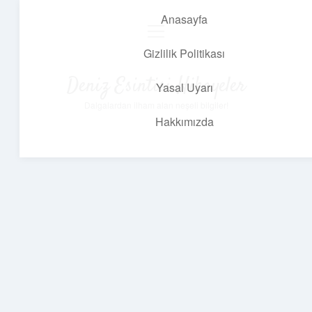
Anasayfa
menüyü
aç
Gizlilik Politikası
Deniz Esintisi Hikayeler
Yasal Uyarı
Dalgalardan ilham alan neşeli bilgiler!
Hakkımızda