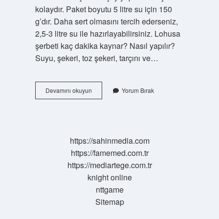
kolaydır. Paket boyutu 5 litre su için 150
g’dır. Daha sert olmasını tercih ederseniz,
2,5-3 litre su ile hazırlayabilirsiniz. Lohusa
şerbeti kaç dakika kaynar? Nasıl yapılır?
Suyu, şekeri, toz şekeri, tarçını ve…
Lohusa
Devamını okuyun
Yorum Bırak
Kaynari
Nasil
Yapilir
https://sahinmedia.com
https://famemed.com.tr
https://mediartege.com.tr
knight online
nttgame
Sitemap