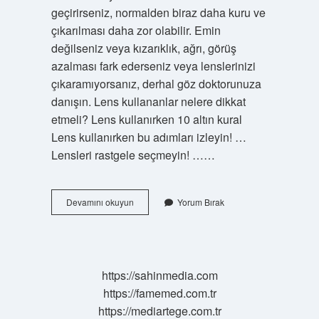
geçirirseniz, normalden biraz daha kuru ve
çıkarılması daha zor olabilir. Emin
değilseniz veya kızarıklık, ağrı, görüş
azalması fark ederseniz veya lenslerinizi
çıkaramıyorsanız, derhal göz doktorunuza
danışın. Lens kullananlar nelere dikkat
etmeli? Lens kullanırken 10 altın kural
Lens kullanırken bu adımları izleyin! …
Lensleri rastgele seçmeyin! ……
Gözde
Devamını okuyun
Yorum Bırak
Lens
Varken
Ne
Yapılmaz
https://sahinmedia.com
https://famemed.com.tr
https://mediartege.com.tr