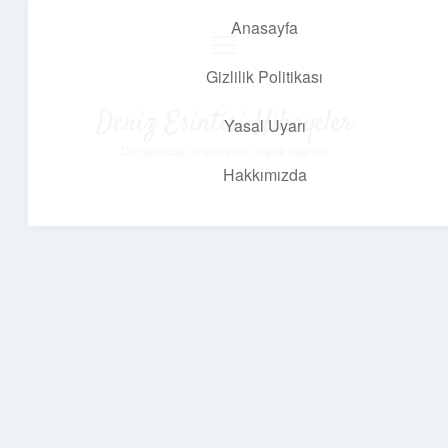
Anasayfa
menüyü
aç
Gizlilik Politikası
Deniz Esintisi Hikayeler
Yasal Uyarı
Dalgalardan ilham alan neşeli bilgiler!
Hakkımızda