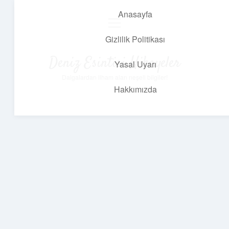
Anasayfa
menüyü
aç
Gizlilik Politikası
Deniz Esintisi Hikayeler
Yasal Uyarı
Dalgalardan ilham alan neşeli bilgiler!
Hakkımızda