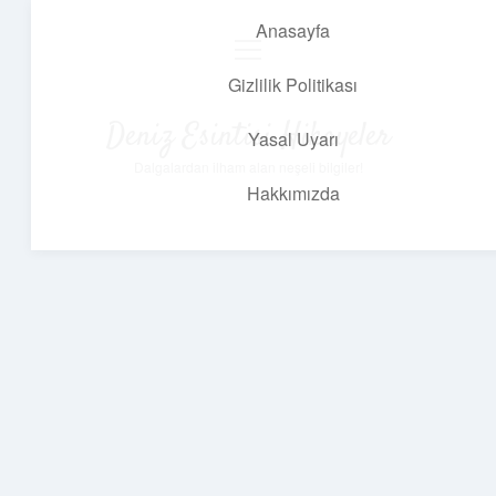
Anasayfa
menüyü
aç
Gizlilik Politikası
Deniz Esintisi Hikayeler
Yasal Uyarı
Dalgalardan ilham alan neşeli bilgiler!
Hakkımızda