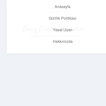
Anasayfa
menüyü
aç
Gizlilik Politikası
Deniz Esintisi Hikayeler
Yasal Uyarı
Dalgalardan ilham alan neşeli bilgiler!
Hakkımızda