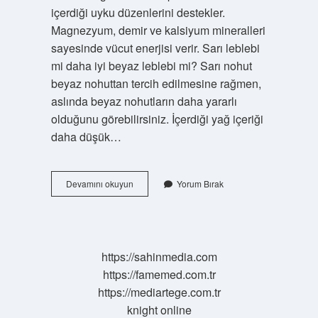
içerdiği uyku düzenlerini destekler.
Magnezyum, demir ve kalsiyum mineralleri
sayesinde vücut enerjisi verir. Sarı leblebi
mi daha iyi beyaz leblebi mi? Sarı nohut
beyaz nohuttan tercih edilmesine rağmen,
aslında beyaz nohutların daha yararlı
olduğunu görebilirsiniz. İçerdiği yağ içeriği
daha düşük…
Sarı
Devamını okuyun
Yorum Bırak
Leblebi
Ishale
Iyi
Gelir
Mi
https://sahinmedia.com
https://famemed.com.tr
https://mediartege.com.tr
knight online