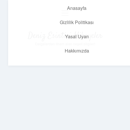
Anasayfa
menüyü
aç
Gizlilik Politikası
Deniz Esintisi Hikayeler
Yasal Uyarı
Dalgalardan ilham alan neşeli bilgiler!
Hakkımızda