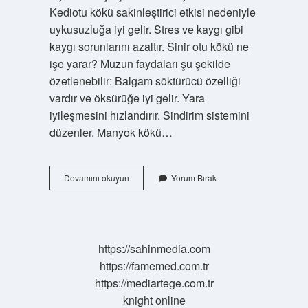
Kediotu kökü sakinleştirici etkisi nedeniyle
uykusuzluğa iyi gelir. Stres ve kaygı gibi
kaygı sorunlarını azaltır. Sinir otu kökü ne
işe yarar? Muzun faydaları şu şekilde
özetlenebilir: Balgam söktürücü özelliği
vardır ve öksürüğe iyi gelir. Yara
iyileşmesini hızlandırır. Sindirim sistemini
düzenler. Manyok kökü…
Ratanya
Devamını okuyun
Yorum Bırak
Kökü
Ne
Işe
Yarar
https://sahinmedia.com
https://famemed.com.tr
https://mediartege.com.tr
knight online