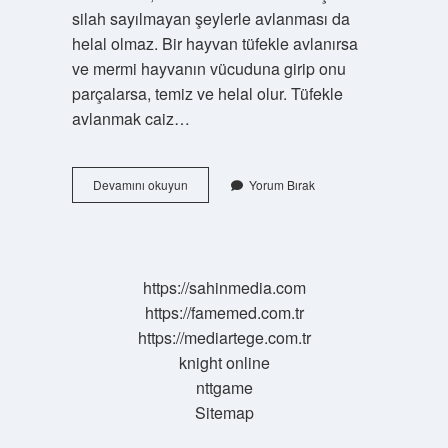
silah sayılmayan şeylerle avlanması da
helal olmaz. Bir hayvan tüfekle avlanırsa
ve mermi hayvanın vücuduna girip onu
parçalarsa, temiz ve helal olur. Tüfekle
avlanmak caiz…
Av
Devamını okuyun
Yorum Bırak
Yapmanın
Hükmü
Nedir
https://sahinmedia.com
https://famemed.com.tr
https://mediartege.com.tr
knight online
nttgame
Sitemap