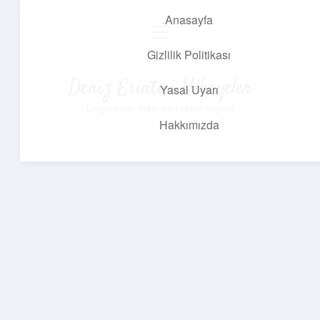
Anasayfa
menüyü
aç
Gizlilik Politikası
Deniz Esintisi Hikayeler
Yasal Uyarı
Dalgalardan ilham alan neşeli bilgiler!
Hakkımızda