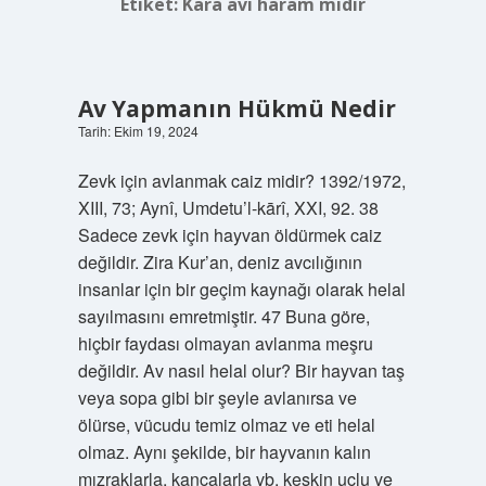
Etiket:
Kara avı haram mıdır
Av Yapmanın Hükmü Nedir
Tarih: Ekim 19, 2024
Zevk için avlanmak caiz midir? 1392/1972,
XIII, 73; Aynî, Umdetu’l-kārî, XXI, 92. 38
Sadece zevk için hayvan öldürmek caiz
değildir. Zira Kur’an, deniz avcılığının
insanlar için bir geçim kaynağı olarak helal
sayılmasını emretmiştir. 47 Buna göre,
hiçbir faydası olmayan avlanma meşru
değildir. Av nasıl helal olur? Bir hayvan taş
veya sopa gibi bir şeyle avlanırsa ve
ölürse, vücudu temiz olmaz ve eti helal
olmaz. Aynı şekilde, bir hayvanın kalın
mızraklarla, kancalarla vb. keskin uçlu ve