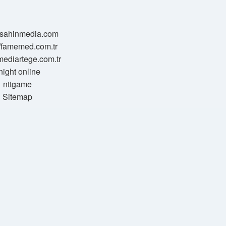
//sahinmedia.com
//famemed.com.tr
/mediartege.com.tr
night online
nttgame
Sitemap