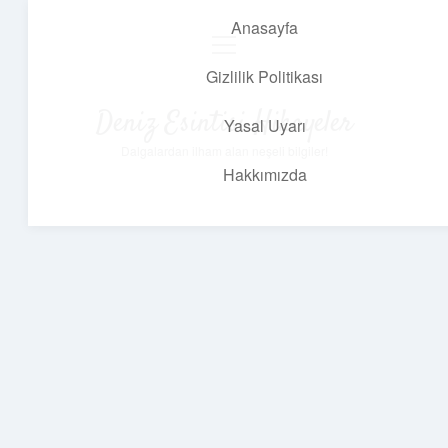
Anasayfa
menüyü
aç
Gizlilik Politikası
Deniz Esintisi Hikayeler
Yasal Uyarı
Dalgalardan ilham alan neşeli bilgiler!
Hakkımızda