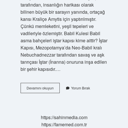
tarafından, insanlığın harikası olarak
bilinen büyük bir sarayın yanında, ortaçağ
karısı Kraliçe Amytis için yaptırılmıştır.
Çünkü memleketini, yeşil tepeleri ve
vadileriyle özlemiştir. Babil Kulesi Babil
asma bahçeleri iştar kapısı kime aittir? İştar
Kapısı, Mezopotamya’da Neo-Babil kralı
Nebuchadnezzar tarafından savaş ve aşk
tanrıçası İştar (İnanna) onuruna inşa edilen
bir şehir kapısıdır.…
Babil
Devamını okuyun
Yorum Bırak
Kulesi
Ve
Babilin
Asma
Bahçeleri
https://sahinmedia.com
Hangi
https://famemed.com.tr
Amaçla