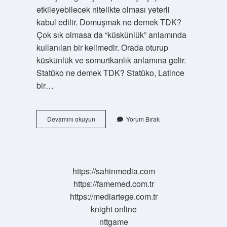
etkileyebilecek nitelikte olması yeterli
kabul edilir. Domuşmak ne demek TDK?
Çok sık olmasa da “küskünlük” anlamında
kullanılan bir kelimedir. Orada oturup
küskünlük ve somurtkanlık anlamına gelir.
Statüko ne demek TDK? Statüko, Latince
bir…
Sataşmak
Devamını okuyun
Yorum Bırak
Ne
Demek
Tdk
https://sahinmedia.com
https://famemed.com.tr
https://mediartege.com.tr
knight online
nttgame