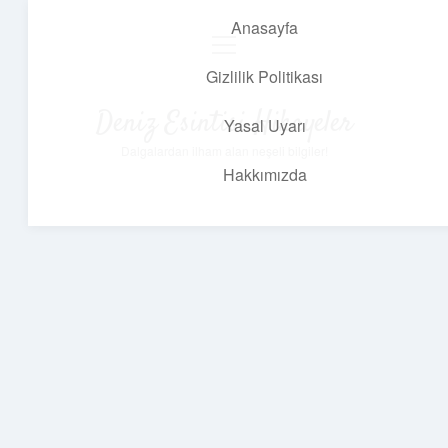
Anasayfa
menüyü
aç
Gizlilik Politikası
Deniz Esintisi Hikayeler
Yasal Uyarı
Dalgalardan ilham alan neşeli bilgiler!
Hakkımızda