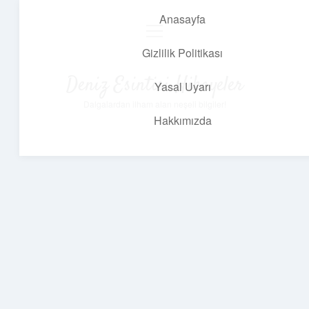
Anasayfa
menüyü
aç
Gizlilik Politikası
Deniz Esintisi Hikayeler
Yasal Uyarı
Dalgalardan ilham alan neşeli bilgiler!
Hakkımızda