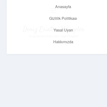
Anasayfa
menüyü
aç
Gizlilik Politikası
Deniz Esintisi Hikayeler
Yasal Uyarı
Dalgalardan ilham alan neşeli bilgiler!
Hakkımızda