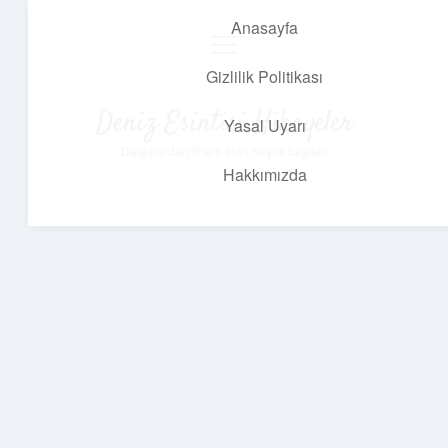
Anasayfa
menüyü
aç
Gizlilik Politikası
Deniz Esintisi Hikayeler
Yasal Uyarı
Dalgalardan ilham alan neşeli bilgiler!
Hakkımızda