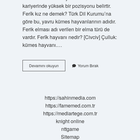
kariyerinde yüksek bir pozisyonu belirtir.
Ferîk kız ne demek? Türk Dil Kurumu’na
göre bu, yavru kümes hayvanlarının adıdır.
Ferik elması adı verilen bir elma türü de
vardır. Ferîk hayvanı nedir? [Civciv] Çulluk:
kümes hayvanı.…
Ferike
Devamını okuyun
Yorum Bırak
Ne
Demek
https://sahinmedia.com
https://famemed.com.tr
https://mediartege.com.tr
knight online
nttgame
Sitemap