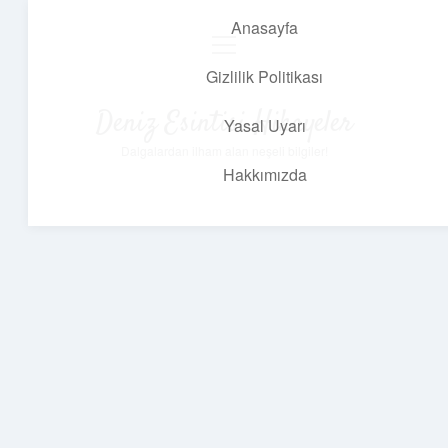
Anasayfa
menüyü
aç
Gizlilik Politikası
Deniz Esintisi Hikayeler
Yasal Uyarı
Dalgalardan ilham alan neşeli bilgiler!
Hakkımızda