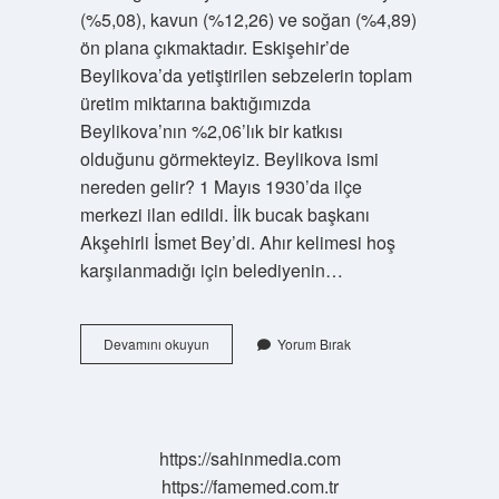
(%5,08), kavun (%12,26) ve soğan (%4,89)
ön plana çıkmaktadır. Eskişehir’de
Beylikova’da yetiştirilen sebzelerin toplam
üretim miktarına baktığımızda
Beylikova’nın %2,06’lık bir katkısı
olduğunu görmekteyiz. Beylikova ismi
nereden gelir? 1 Mayıs 1930’da ilçe
merkezi ilan edildi. İlk bucak başkanı
Akşehirli İsmet Bey’di. Ahır kelimesi hoş
karşılanmadığı için belediyenin…
Eskişehir
Devamını okuyun
Yorum Bırak
Beylikova
Neyi
Meşhur
https://sahinmedia.com
https://famemed.com.tr