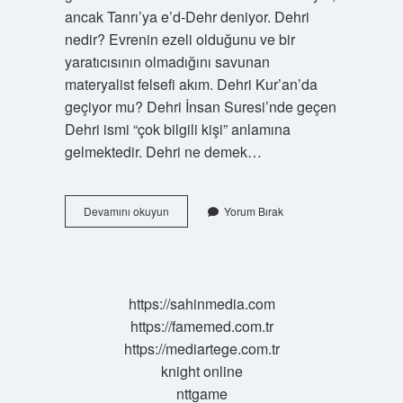
ancak Tanrı’ya e’d-Dehr deniyor. Dehri
nedir? Evrenin ezeli olduğunu ve bir
yaratıcısının olmadığını savunan
materyalist felsefi akım. Dehri Kur’an’da
geçiyor mu? Dehri İnsan Suresi’nde geçen
Dehri ismi “çok bilgili kişi” anlamına
gelmektedir. Dehri ne demek…
Dehri
Devamını okuyun
Yorum Bırak
Kelime
Anlamı
Nedir
https://sahinmedia.com
https://famemed.com.tr
https://mediartege.com.tr
knight online
nttgame