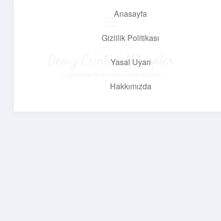
Anasayfa
menüyü
aç
Gizlilik Politikası
Deniz Esintisi Hikayeler
Yasal Uyarı
Dalgalardan ilham alan neşeli bilgiler!
Hakkımızda