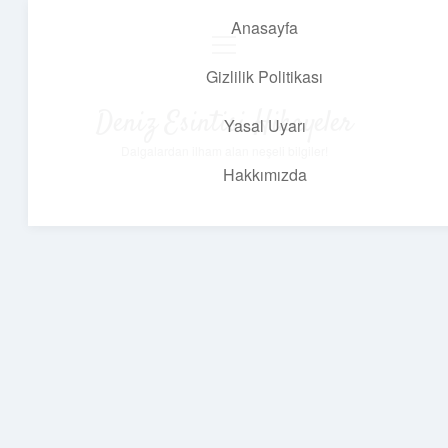
Anasayfa
menüyü
aç
Gizlilik Politikası
Deniz Esintisi Hikayeler
Yasal Uyarı
Dalgalardan ilham alan neşeli bilgiler!
Hakkımızda