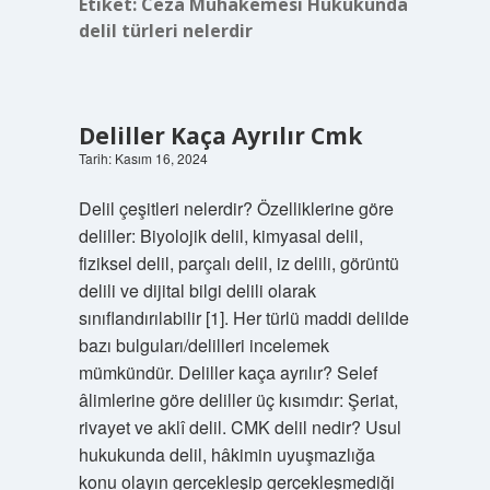
Etiket:
Ceza Muhakemesi Hukukunda
delil türleri nelerdir
Deliller Kaça Ayrılır Cmk
Tarih: Kasım 16, 2024
Delil çeşitleri nelerdir? Özelliklerine göre
deliller: Biyolojik delil, kimyasal delil,
fiziksel delil, parçalı delil, iz delili, görüntü
delili ve dijital bilgi delili olarak
sınıflandırılabilir [1]. Her türlü maddi delilde
bazı bulguları/delilleri incelemek
mümkündür. Deliller kaça ayrılır? Selef
âlimlerine göre deliller üç kısımdır: Şeriat,
rivayet ve aklî delil. CMK delil nedir? Usul
hukukunda delil, hâkimin uyuşmazlığa
konu olayın gerçekleşip gerçekleşmediği