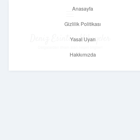
Anasayfa
menüyü
aç
Gizlilik Politikası
Deniz Esintisi Hikayeler
Yasal Uyarı
Dalgalardan ilham alan neşeli bilgiler!
Hakkımızda