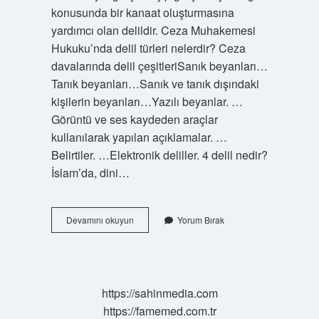
konusunda bir kanaat oluşturmasına
yardımcı olan delildir. Ceza Muhakemesi
Hukuku’nda delil türleri nelerdir? Ceza
davalarında delil çeşitleriSanık beyanları…
Tanık beyanları…Sanık ve tanık dışındaki
kişilerin beyanları…Yazılı beyanlar. …
Görüntü ve ses kaydeden araçlar
kullanılarak yapılan açıklamalar. …
Belirtiler. …Elektronik deliller. 4 delil nedir?
İslam’da, dini…
Deliller
Devamını okuyun
Yorum Bırak
Kaça
Ayrılır
Cmk
https://sahinmedia.com
https://famemed.com.tr