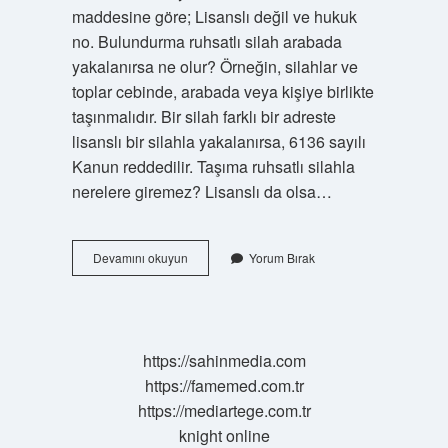
maddesine göre; Lisanslı değil ve hukuk
no. Bulundurma ruhsatlı silah arabada
yakalanırsa ne olur? Örneğin, silahlar ve
toplar cebinde, arabada veya kişiye birlikte
taşınmalıdır. Bir silah farklı bir adreste
lisanslı bir silahla yakalanırsa, 6136 sayılı
Kanun reddedilir. Taşıma ruhsatlı silahla
nerelere giremez? Lisanslı da olsa…
Ruhsatlı
Devamını okuyun
Yorum Bırak
Silah
Arabada
Taşınır
Mı
https://sahinmedia.com
https://famemed.com.tr
https://mediartege.com.tr
knight online