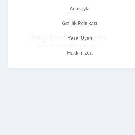
Anasayfa
menüyü
aç
Gizlilik Politikası
Deniz Esintisi Hikayeler
Yasal Uyarı
Dalgalardan ilham alan neşeli bilgiler!
Hakkımızda