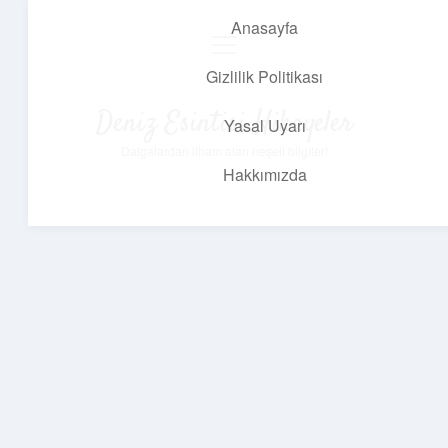
Anasayfa
menüyü
aç
Gizlilik Politikası
Deniz Esintisi Hikayeler
Yasal Uyarı
Dalgalardan ilham alan neşeli bilgiler!
Hakkımızda