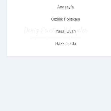
Anasayfa
menüyü
aç
Gizlilik Politikası
Deniz Esintisi Hikayeler
Yasal Uyarı
Dalgalardan ilham alan neşeli bilgiler!
Hakkımızda