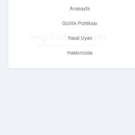
Anasayfa
menüyü
aç
Gizlilik Politikası
Deniz Esintisi Hikayeler
Yasal Uyarı
Dalgalardan ilham alan neşeli bilgiler!
Hakkımızda