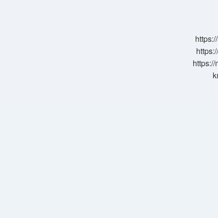
Neden
Midir
https:
https:
https:/
k