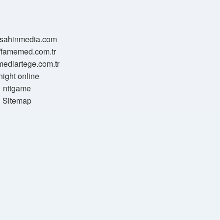
//sahinmedia.com
//famemed.com.tr
/mediartege.com.tr
night online
nttgame
Sitemap