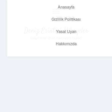
Anasayfa
menüyü
aç
Gizlilik Politikası
Deniz Esintisi Hikayeler
Yasal Uyarı
Dalgalardan ilham alan neşeli bilgiler!
Hakkımızda