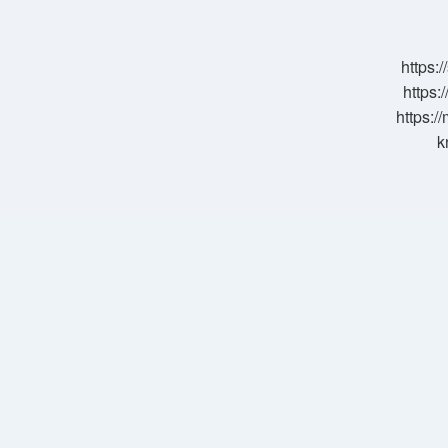
Hangisi
Antutu
https:
https:
https:/
k