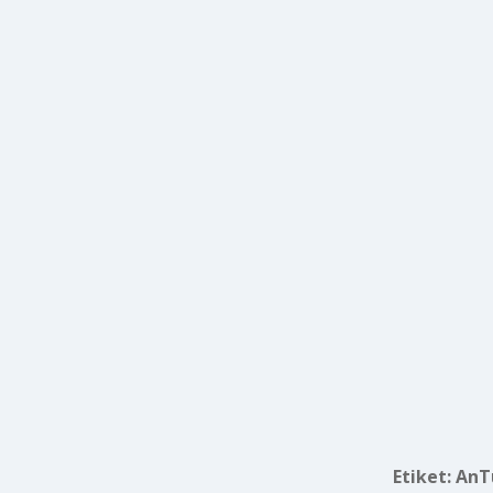
Etiket:
AnT