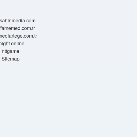
//sahinmedia.com
//famemed.com.tr
/mediartege.com.tr
night online
nttgame
Sitemap