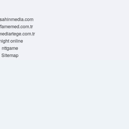
//sahinmedia.com
//famemed.com.tr
/mediartege.com.tr
night online
nttgame
Sitemap