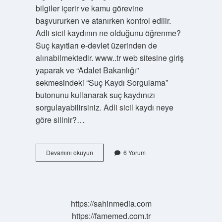
bilgiler içerir ve kamu görevine
başvururken ve atanırken kontrol edilir.
Adli sicil kaydının ne olduğunu öğrenme?
Suç kayıtları e-devlet üzerinden de
alınabilmektedir. www..tr web sitesine giriş
yaparak ve “Adalet Bakanlığı”
sekmesindeki “Suç Kaydı Sorgulama”
butonunu kullanarak suç kaydınızı
sorgulayabilirsiniz. Adli sicil kaydı neye
göre silinir?…
Adli
Devamını okuyun
6 Yorum
Sicil
Kaydında
Neye
Bakılır
https://sahinmedia.com
https://famemed.com.tr