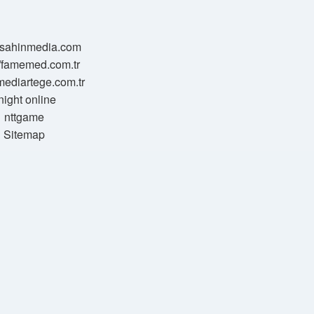
//sahinmedia.com
//famemed.com.tr
/mediartege.com.tr
night online
nttgame
Sitemap