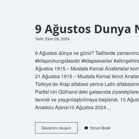
9 Ağustos Dunya
Tarih: Ekim 26, 2024
9 Ağustos dünya ne günü? Tatillerde zamanımızı
#kitapruhungıdasıdır #kitapseverler #altınşehir
Ağustos 1915 – Mustafa Kemal Anafartalar komu
21 Ağustos 1915 – Mustafa Kemal ikinci Anafart
Türkiye’de Arap alfabesi yerine Latin alfabesini
Partisi’nin Gülhane’deki galasında ziyaretçilere 
tanındı ve yaygınlaştırılmaya başlandı. 10 Ağ
Anadolu Ajansı10 Ağustos 2024…
9
Devamını okuyun
Yorum Bırak
Ağustos
Dunya