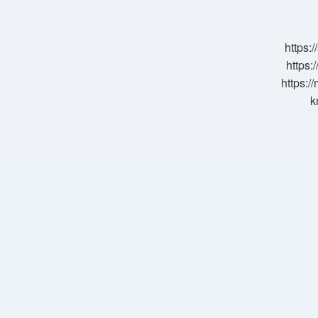
Ne
Gunu
https:
https:
https:/
k