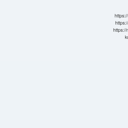
Kesildi
https:
https:
https:/
k