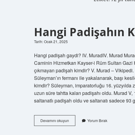
Hangi Padişahın K
Tarih: Ocak 21, 2025
Hangi padişah gaydi? IV. MuradIV. Murad Murad Gazi مراد رابعİslam Halifesi Emîrü’l-mü’min
Caminin Hizmetkarı Kayser-i Rûm Sultan Gazi Ha
çıkmayan padişah kimdir? V. Murad – Vikipedi.
Süleyman’ın fermanı ile yakalanarak, başı kesil
kimdir? Süleyman, imparatorluğu 16. yüzyılda zirv
uzun süre tahtta kalan padişahı oldu. Murad V,
saltanatlı padişah oldu ve saltanatı sadece 93
Hangi
Devamını okuyun
Yorum Bırak
Padişahın
Kafası