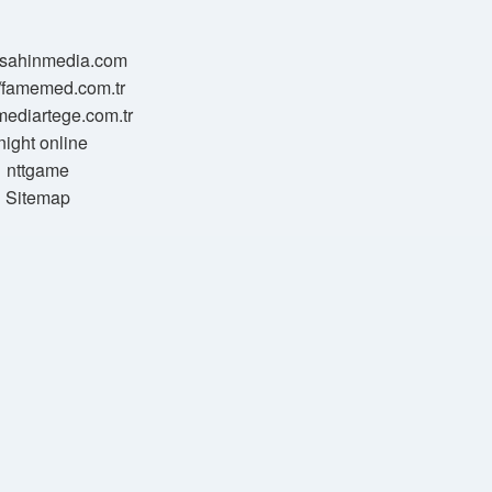
//sahinmedia.com
//famemed.com.tr
/mediartege.com.tr
night online
nttgame
Sitemap