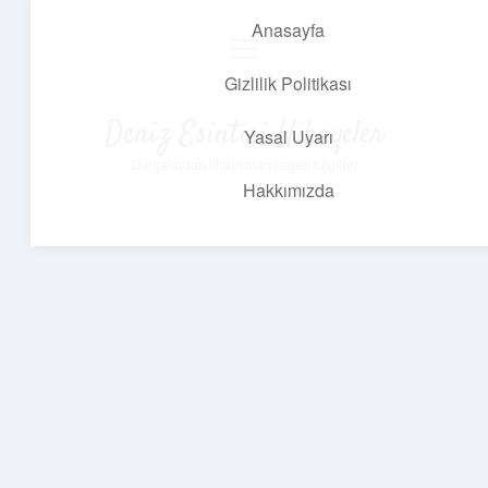
Anasayfa
menüyü
aç
Gizlilik Politikası
Deniz Esintisi Hikayeler
Yasal Uyarı
Dalgalardan ilham alan neşeli bilgiler!
Hakkımızda