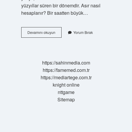
yüzyıllar süren bir dönemdir. Asır nasıl
hesaplanır? Bir saatten büyük…
7
Devamını okuyun
Yorum Bırak
Asır
Ne
Demek
https://sahinmedia.com
https://famemed.com.tr
https://mediartege.com.tr
knight online
nttgame
Sitemap