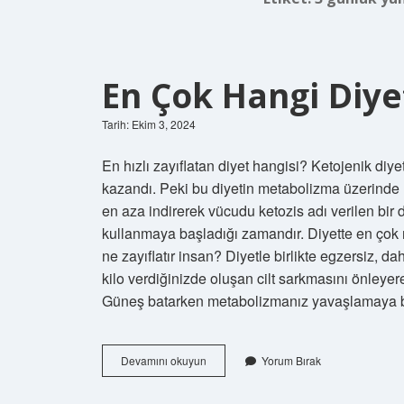
En Çok Hangi Diyet
Tarih: Ekim 3, 2024
En hızlı zayıflatan diyet hangisi? Ketojenik diyet
kazandı. Peki bu diyetin metabolizma üzerinde na
en aza indirerek vücudu ketozis adı verilen bir 
kullanmaya başladığı zamandır. Diyette en çok n
ne zayıflatır insan? Diyetle birlikte egzersiz, da
kilo verdiğinizde oluşan cilt sarkmasını önleye
Güneş batarken metabolizmanız yavaşlamaya başl
En
Devamını okuyun
Yorum Bırak
Çok
Hangi