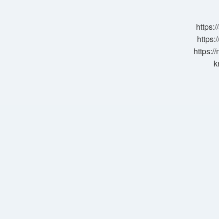
Diyet
Kilo
Verdirir
https:
https:
https:/
k