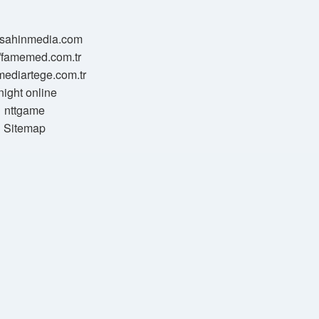
//sahinmedia.com
//famemed.com.tr
/mediartege.com.tr
night online
nttgame
Sitemap