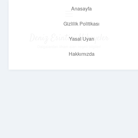
Anasayfa
menüyü
aç
Gizlilik Politikası
Deniz Esintisi Hikayeler
Yasal Uyarı
Dalgalardan ilham alan neşeli bilgiler!
Hakkımızda