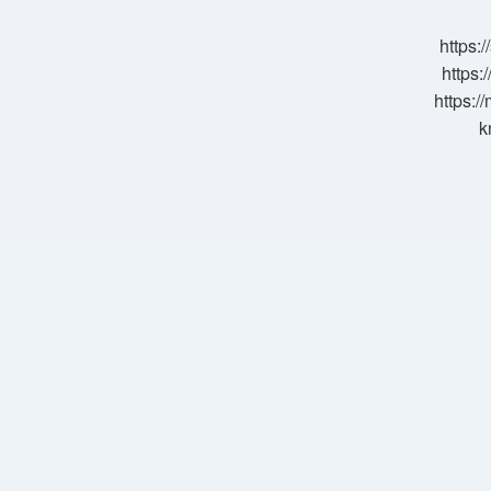
Hafta
Vardır
https:
https:
https:/
k