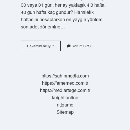
30 veya 31 gün, her ay yaklaşık 4.3 hafta.
40 gün hafta kaç gündür? Hamilelik
haftasını hesaplarken en yaygın yöntem
son adet dönemine…
1
Devamını okuyun
Yorum Bırak
Ayda
Kaç
Tane
Hafta
Vardır
https://sahinmedia.com
https://famemed.com.tr
https://mediartege.com.tr
knight online
nttgame
Sitemap