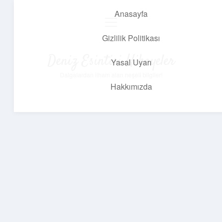
Anasayfa
menüyü
aç
Gizlilik Politikası
Deniz Esintisi Hikayeler
Yasal Uyarı
Dalgalardan ilham alan neşeli bilgiler!
Hakkımızda