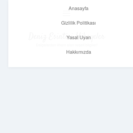
Anasayfa
menüyü
aç
Gizlilik Politikası
Deniz Esintisi Hikayeler
Yasal Uyarı
Dalgalardan ilham alan neşeli bilgiler!
Hakkımızda