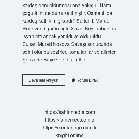
kardeşlerini öldürmesi ona yakışır.” Hatta
çoğu âlim de buna katılmıştır. Osmanlı’da
kardeş katli kim çıkardı? Sultan I. Murad
Hudavendigar’ın oğlu Savcı Bey, babasına
isyan etti ancak yenildi ve öldürüldü.
Sultan Murad Kosova Savaşı sonucunda
şehit olunca vezirler, komutanlar ve alimler
Şehzade Bayezid’e biat ettiler…
Kardeş
Devamını okuyun
Yorum Bırak
Katli
Vaciptir
Kim
Kaldırmıştır
https://sahinmedia.com
https://famemed.com.tr
https://mediartege.com.tr
knight online