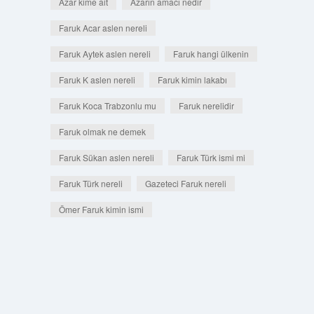
Azar kime ait
Azarın amacı nedir
Faruk Acar aslen nereli
Faruk Aytek aslen nereli
Faruk hangi ülkenin
Faruk K aslen nereli
Faruk kimin lakabı
Faruk Koca Trabzonlu mu
Faruk nerelidir
Faruk olmak ne demek
Faruk Sükan aslen nereli
Faruk Türk ismi mi
Faruk Türk nereli
Gazeteci Faruk nereli
Ömer Faruk kimin ismi