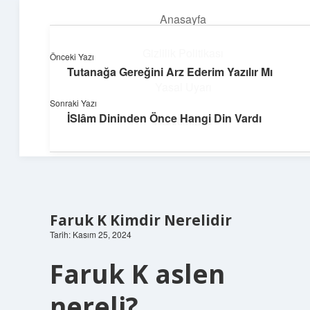
Anasayfa
menüyü
aç
Gizlilik Politikası
Önceki Yazı
Tutanağa Gereğini Arz Ederim Yazılır Mı
Deniz Esintisi Hikayeler
Yasal Uyarı
Sonraki Yazı
Dalgalardan ilham alan neşeli bilgiler!
İSlâm Dininden Önce Hangi Din Vardı
Hakkımızda
Faruk K Kimdir Nerelidir
Tarih: Kasım 25, 2024
Faruk K aslen
nereli?