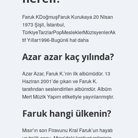
Faruk KDoğmuşFaruk Kurukaya 20 Nisan
1973 Şişli, İstanbul,
TürkiyeTarzlarPopMesleklerMüzisyenlerAk
tif Yıllar1996-Bugün6 hat daha
Azar azar kaç yılında?
Azar Azar, Faruk K.’nin ilk albümüdür. 13
Haziran 2001’de çıkan ve Faruk K.
tarafından seslendirilen albümdür. Albüm
Mert Müzik Yapım etiketiyle yayınlanmıştır.
Faruk hangi ülkenin?
Mısır’ın son Firavunu Kral Faruk’un hayatı
ve trajik sonu. Mısır’daki kraliyet rejiminin