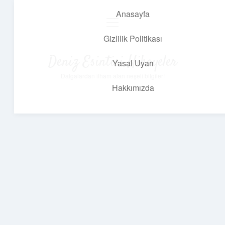
Anasayfa
menüyü
aç
Gizlilik Politikası
Deniz Esintisi Hikayeler
Yasal Uyarı
Dalgalardan ilham alan neşeli bilgiler!
Hakkımızda